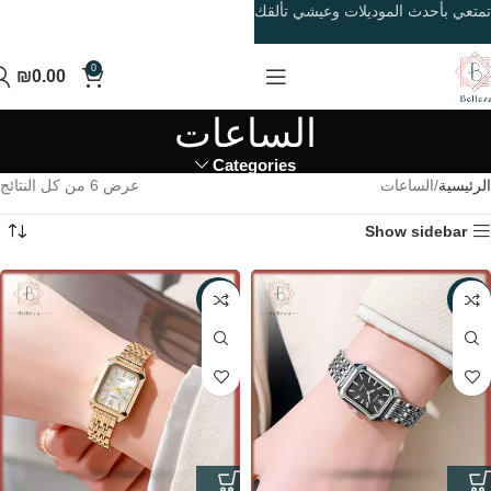
تمتعي بأحدث الموديلات وعيشي تألقك
0
₪
0.00
الساعات
Categories
الرئيسية
الساعات
عرض ⁦6⁩ من كل النتائج
Show sidebar
-38%
-38%