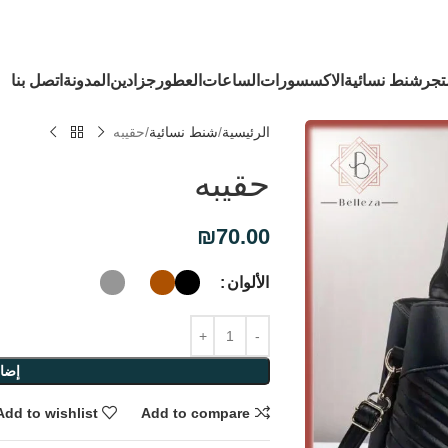
تجر
شنط نسائية
الاكسسورات
الساعات
العطور
جزادين
المدونة
اتصل بنا
الرئيسية
شنط نسائية
حقيبه
حقيبه
₪
70.00
الألوان
إضاف
Add to wishlist
Add to compare